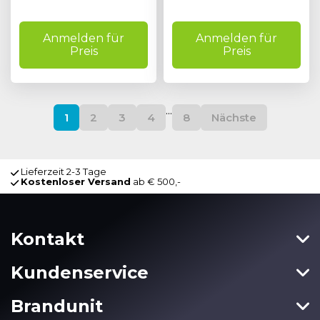
Anmelden für
Anmelden für
Preis
Preis
...
1
2
3
4
8
Nächste
Lieferzeit 2-3 Tage
Kostenloser Versand
ab € 500,-
Kontakt
Kundenservice
Brandunit