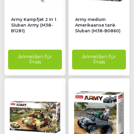
Army Kampfjet 2 in 1
Army medium
Sluban Army (M38-
Amerikaanse tank
B1281)
Sluban (M38-B0860)
Anmelden für
Anmelden für
Preis
Preis