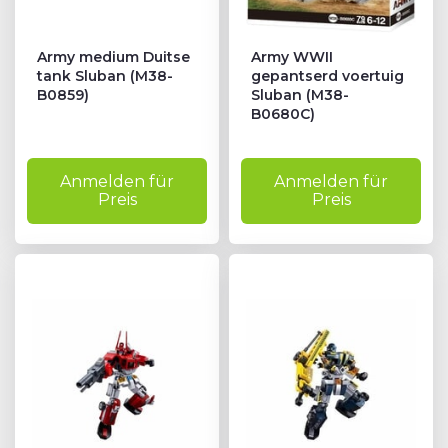
Army medium Duitse
Army WWII
tank Sluban (M38-
gepantserd voertuig
B0859)
Sluban (M38-
B0680C)
Anmelden für
Anmelden für
Preis
Preis