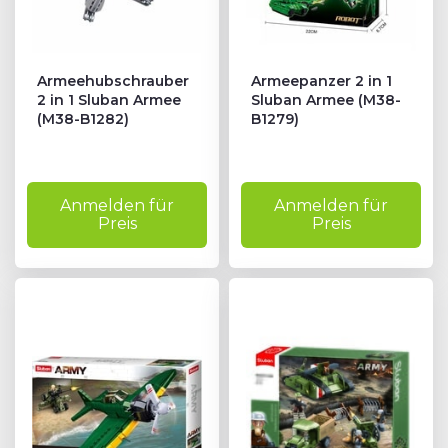
T
Armeehubschrauber
Armeepanzer 2 in 1
#
2 in 1 Sluban Armee
Sluban Armee (M38-
(M38-B1282)
B1279)
Anmelden für
Anmelden für
Preis
Preis