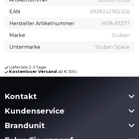
EAN
6938242962326
Hersteller Artikelnummer
M38-B1277
Marke
Sluban
Untermarke
Sluban Space
Lieferzeit 2-3 Tage
Kostenloser Versand
ab € 500,-
Kontakt
Kundenservice
Brandunit