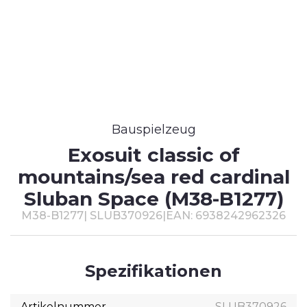
T
#
Bauspielzeug
Exosuit classic of
mountains/sea red cardinal
Sluban Space (M38-B1277)
M38-B1277
|
SLUB370926
|
EAN: 6938242962326
Spezifikationen
Artikelnummer
SLUB370926