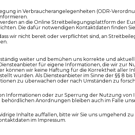
egung in Verbraucherangelegenheiten (ODR-Verordnung
informieren.
werden an die Online Streitbeilegungsplattform der E
richten. Die dafür notwendigen Kontaktdaten finden Si
ss wir nicht bereit oder verpflichtet sind, an Streitbei
en.
e ständig weiter und bemühen uns korrekte und aktuell
 Diensteanbieter für eigene Informationen, die wir zur 
er können wir keine Haftung für die Korrektheit aller 
estellt wurden. Als Diensteanbieter im Sinne der §§ 8 bis 1
tionen zu überwachen oder nach Umständen zu forschen,
on Informationen oder zur Sperrung der Nutzung von 
 behördlichen Anordnungen bleiben auch im Falle unse
drige Inhalte auffallen, bitte wir Sie uns umgehend zu 
Kontaktdaten im Impressum.