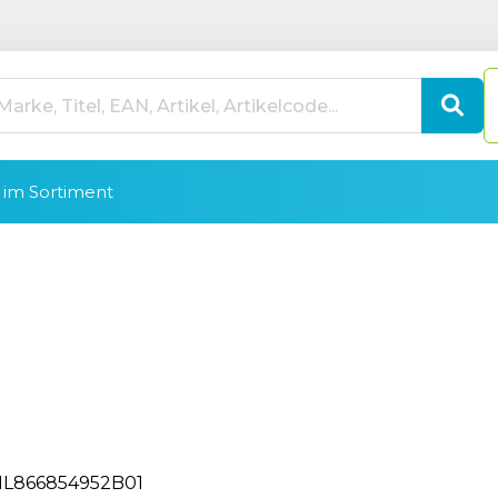
im Sortiment
L866854952B01