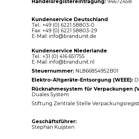
Handelsregistereintragung:
94672458
T
Kundenservice Deutschland
Tel.: +49 (0) 6221 58803-0
#
Fax: +49 (0) 6221 58803-29
E-Mail: info@brandunit.de
Kundenservice Niederlande
Tel.: +31 (0) 416 651755
E-Mail: info@brandunit.nl
Steuernummer:
NL866854952B01
Elektro-Altgeräte-Entsorgung (WEEE):
DE
Rücknahmesystem für Verpackungen (V
Duales System:
Stiftung Zentrale Stelle Verpackungsregis
Geschäftsführer:
Stephan Kuijsten