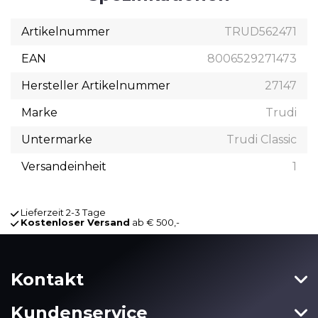
Artikelnummer
TRUD562471
EAN
8006529271473
Hersteller Artikelnummer
27147
Marke
Trudi
Untermarke
Trudi Classic
Versandeinheit
1
Lieferzeit 2-3 Tage
Kostenloser Versand
ab € 500,-
Kontakt
Kundenservice