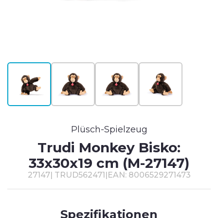
T
#
Plüsch-Spielzeug
Trudi Monkey Bisko:
33x30x19 cm (M-27147)
27147
|
TRUD562471
|
EAN: 8006529271473
Spezifikationen