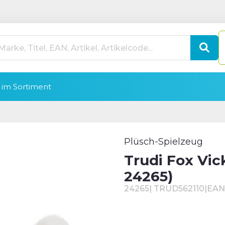
im Sortiment
Plüsch-Spielzeug
Trudi Fox Vic
24265)
24265
|
TRUD562110
|
EAN