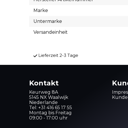
Marke
Untermarke
Versandeinheit
Lieferzeit 2-3 Tage
Kontakt
Kun
Keurweg 8A
Impre
5145 NX Waalwijk
Kunden
Niederlande
Tel:
+31 416 65 17 55
Montag bis Freitag
09:00 - 17:00 uhr