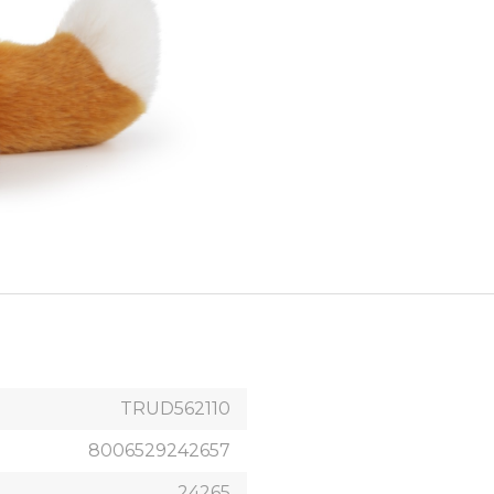
TRUD562110
8006529242657
24265