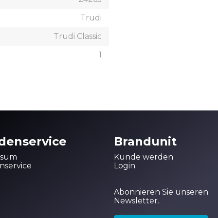
Trudi
Trudi Classic
1
denservice
Brandunit
ssum
Kunde werden
service
Login
Abonnieren Sie unseren
Newsletter.