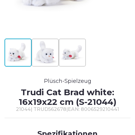
T
#
Plüsch-Spielzeug
Trudi Cat Brad white:
16x19x22 cm (S-21044)
21044
|
TRUD562678
|
EAN: 8006529210441
Spezifikationen