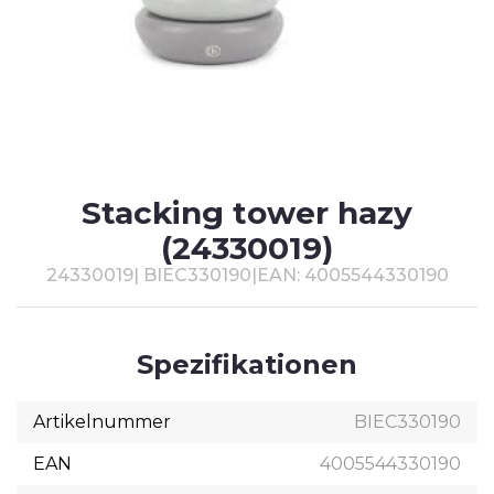
T
#
Stacking tower hazy
(24330019)
24330019
|
BIEC330190
|
EAN: 4005544330190
Spezifikationen
Artikelnummer
BIEC330190
EAN
4005544330190