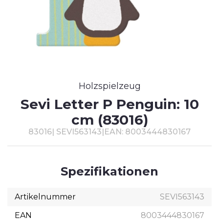
T
#
Holzspielzeug
Sevi Letter P Penguin: 10
cm (83016)
83016
|
SEVI563143
|
EAN: 8003444830167
Spezifikationen
Artikelnummer
SEVI563143
EAN
8003444830167