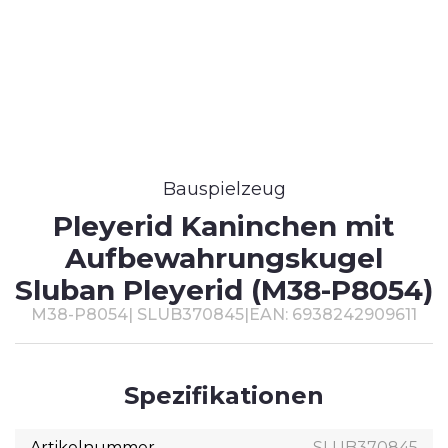
T
#
Bauspielzeug
Pleyerid Kaninchen mit
Aufbewahrungskugel
Sluban Pleyerid (M38-P8054)
M38-P8054
|
SLUB370845
|
EAN: 6938242909611
Spezifikationen
Artikelnummer
SLUB370845