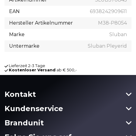
EAN
6938242909611
Hersteller Artikelnummer
M38-P8054
Marke
Sluban
Untermarke
Sluban Pleyerid
Lieferzeit 2-3 Tage
Kostenloser Versand
ab € 500,-
Kontakt
Kundenservice
Brandunit