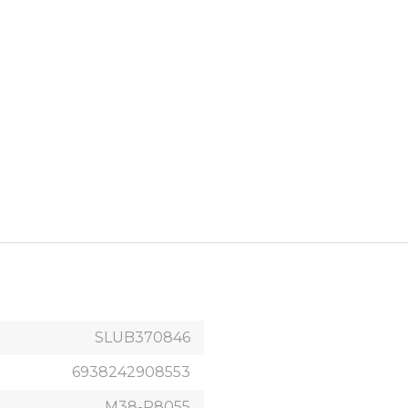
SLUB370846
6938242908553
M38-P8055