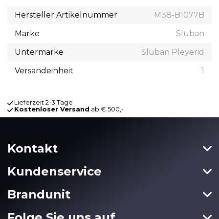
Hersteller Artikelnummer
M38-B1077B
Marke
Sluban
Untermarke
Sluban Pleyerid
Versandeinheit
1
Lieferzeit 2-3 Tage
Kostenloser Versand
ab € 500,-
Kontakt
Kundenservice
Brandunit
Folge Sie uns auf