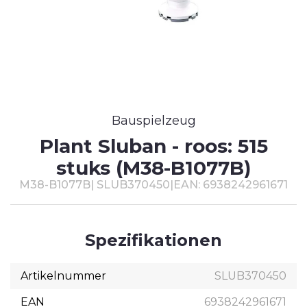
T
#
Bauspielzeug
Plant Sluban - roos: 515
stuks (M38-B1077B)
M38-B1077B
|
SLUB370450
|
EAN: 6938242961671
Spezifikationen
Artikelnummer
SLUB370450
EAN
6938242961671