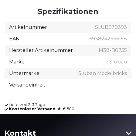
Spezifikationen
Artikelnummer
SLUB370393
EAN
6938242956158
Hersteller Artikelnummer
M38-B0755
Marke
Sluban
Untermarke
Sluban Modelbricks
Versandeinheit
1
Lieferzeit 2-3 Tage
Kostenloser Versand
ab € 500,-
Kontakt