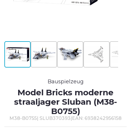
T
#
Bauspielzeug
Model Bricks moderne
straaljager Sluban (M38-
B0755)
M38-B0755
|
SLUB370393
|
EAN: 6938242956158