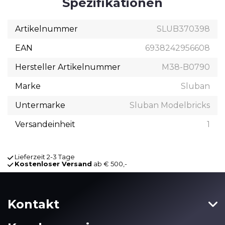
Spezifikationen
Artikelnummer
SLUB370398
EAN
6938242956608
Hersteller Artikelnummer
M38-B0790
Marke
Sluban
Untermarke
Sluban Modelbricks
Versandeinheit
1
Lieferzeit 2-3 Tage
Kostenloser Versand
ab € 500,-
Kontakt