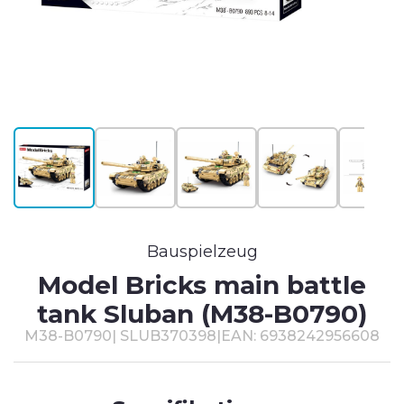
T
#
Bauspielzeug
Model Bricks main battle
tank Sluban (M38-B0790)
M38-B0790
|
SLUB370398
|
EAN: 6938242956608