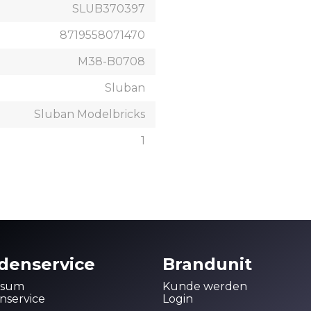
SLUB370397
8719558071470
M38-B0708
Sluban
Sluban Modelbricks
1
denservice
Brandunit
ssum
Kunde werden
service
Login