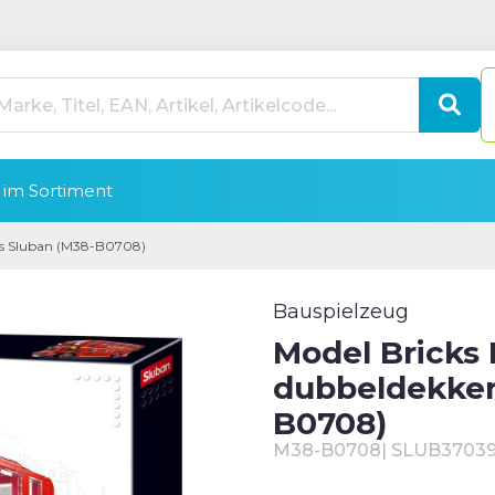
im Sortiment
us Sluban (M38-B0708)
Bauspielzeug
Model Bricks
dubbeldekker
B0708)
M38-B0708
|
SLUB3703