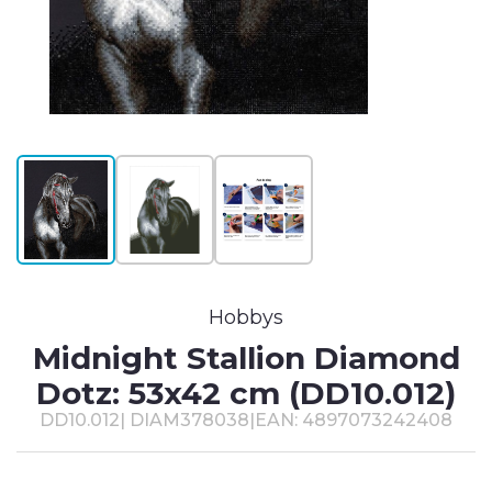
T
#
Hobbys
Midnight Stallion Diamond
Dotz: 53x42 cm (DD10.012)
DD10.012
|
DIAM378038
|
EAN: 4897073242408