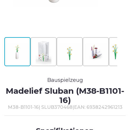
T
#
Bauspielzeug
Madelief Sluban (M38-B1101-
16)
M38-B1101-16
|
SLUB370468
|
EAN: 6938242961213