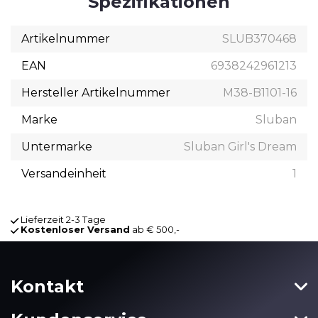
Spezifikationen
Artikelnummer
SLUB370468
EAN
6938242961213
Hersteller Artikelnummer
M38-B1101-16
Marke
Sluban
Untermarke
Sluban Girl's Dream
Versandeinheit
1
Lieferzeit 2-3 Tage
Kostenloser Versand
ab € 500,-
Kontakt