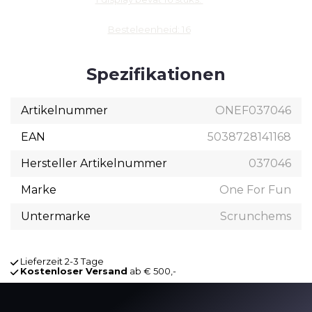
Besteleenheid: 16
Spezifikationen
Artikelnummer
ONEF037046
EAN
5038728141168
Hersteller Artikelnummer
037046
Marke
One For Fun
Untermarke
Scrunchems
Lieferzeit 2-3 Tage
Kostenloser Versand
ab € 500,-