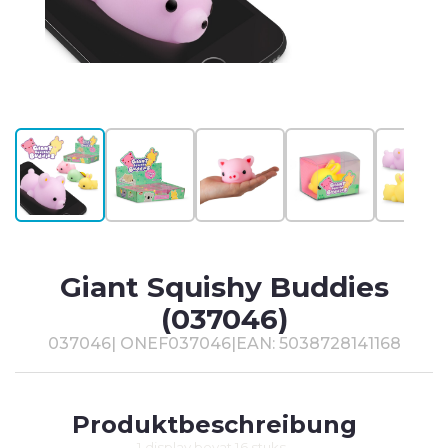
T
#
Giant Squishy Buddies
(037046)
037046
|
ONEF037046
|
EAN: 5038728141168
Produktbeschreibung
1 display bevat 16 stuks.