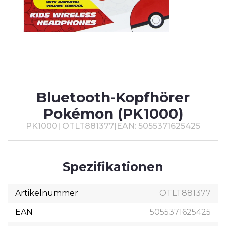
T
#
Bluetooth-Kopfhörer
Pokémon (PK1000)
PK1000
|
OTLT881377
|
EAN: 5055371625425
Spezifikationen
Artikelnummer
OTLT881377
EAN
5055371625425