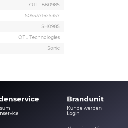
OTLT880985
5055371625357
SH0985
OTL Technologies
Sonic
denservice
Brandunit
ssum
Kunde werden
service
Login