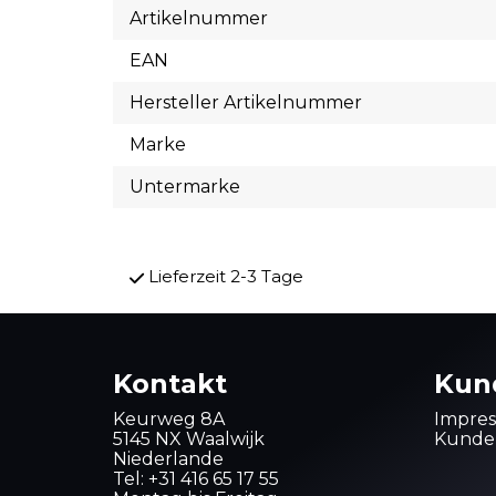
Artikelnummer
EAN
Hersteller Artikelnummer
Marke
Untermarke
Lieferzeit 2-3 Tage
Kontakt
Kun
Keurweg 8A
Impre
5145 NX Waalwijk
Kunden
Niederlande
Tel:
+31 416 65 17 55