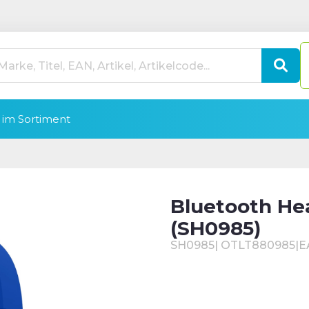
im Sortiment
Bluetooth He
(SH0985)
SH0985
|
OTLT880985
|
E